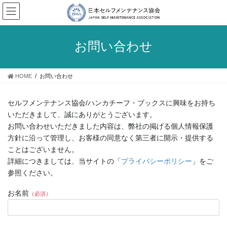
コ
ナ
ン
ビ
テ
ゲ
ン
ー
お問い合わせ
ツ
シ
に
ョ
移
ン
HOME
お問い合わせ
動
に
移
動
セルフメンテナンス協会/ハンカチーフ・ブックスに興味をお持ち
いただきまして、誠にありがとうございます。
お問い合わせいただきました内容は、弊社の掲げる個人情報保護
方針に沿って管理し、お客様の同意なく第三者に開示・提供する
ことはございません。
詳細につきましては、当サイトの「
プライバシーポリシー
」をご
参照ください。
お名前
（必須）