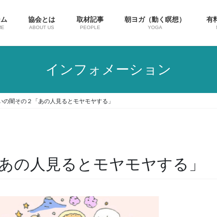
ーム
協会とは
取材記事
朝ヨガ（動く瞑想）
有
ME
ABOUT US
PEOPLE
YOGA
インフォメーション
いの闇その２「あの人見るとモヤモヤする」
あの人見るとモヤモヤする」