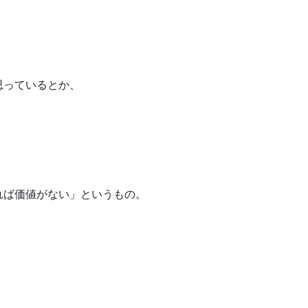
、
思っているとか、
。
れば価値がない」というもの。