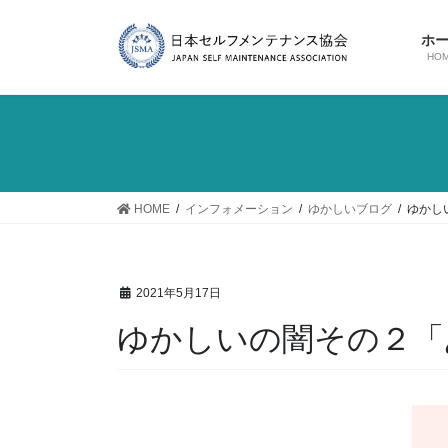
コ
ナ
ン
ビ
ホ
テ
ゲ
HO
ン
ー
ツ
シ
に
ョ
移
ン
動
に
移
HOME
インフォメーション
ゆかしいブログ
ゆかし
動
2021年5月17日
ゆかしいの闇その２「