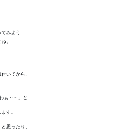
ってみよう
よね。
気付いてから、
わぁ～～」と
します。
」と思ったり、