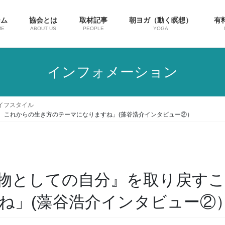
ーム
協会とは
取材記事
朝ヨガ（動く瞑想）
有
ME
ABOUT US
PEOPLE
YOGA
インフォメーション
イフスタイル
、これからの生き方のテーマになりますね」(藻谷浩介インタビュー②）
物としての自分』を取り戻す
ね」(藻谷浩介インタビュー②