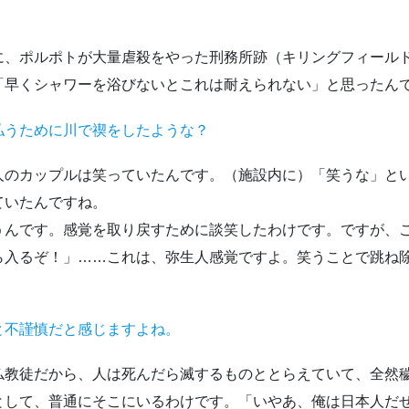
、ポルポトが大量虐殺をやった刑務所跡（キリングフィール
「早くシャワーを浴びないとこれは耐えられない」と思ったん
払うために川で禊をしたような？
のカップルは笑っていたんです。（施設内に）「笑うな」と
ていたんですね。
んです。感覚を取り戻すために談笑したわけです。ですが、
ら入るぞ！」……これは、弥生人感覚ですよ。笑うことで跳ね
と不謹慎だと感じますよね。
教徒だから、人は死んだら滅するものととらえていて、全然
として、普通にそこにいるわけです。「いやあ、俺は日本人だ