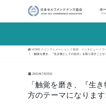
コ
ナ
ン
ビ
ホ
テ
ゲ
HO
ン
ー
ツ
シ
に
ョ
移
ン
動
に
移
HOME
インフォメーション
取材・インタビュー
ラ
動
「触覚を磨き、『生き物としての自分』を取り戻すことが
2021年7月25日
「触覚を磨き、『生き
方のテーマになります